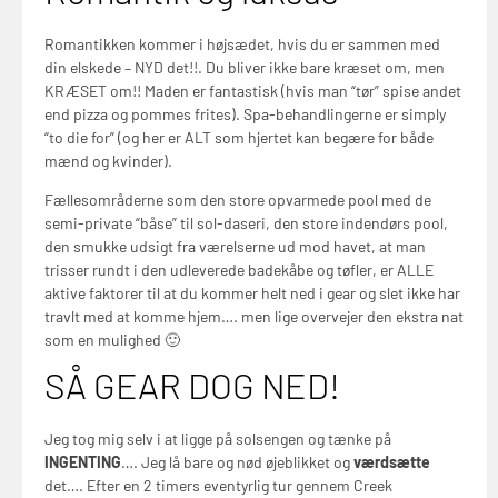
Romantikken kommer i højsædet, hvis du er sammen med
din elskede – NYD det!!. Du bliver ikke bare kræset om, men
KRÆSET om!! Maden er fantastisk (hvis man “tør” spise andet
end pizza og pommes frites). Spa-behandlingerne er simply
“to die for” (og her er ALT som hjertet kan begære for både
mænd og kvinder).
Fællesområderne som den store opvarmede pool med de
semi-private “båse” til sol-daseri, den store indendørs pool,
den smukke udsigt fra værelserne ud mod havet, at man
trisser rundt i den udleverede badekåbe og tøfler, er ALLE
aktive faktorer til at du kommer helt ned i gear og slet ikke har
travlt med at komme hjem…. men lige overvejer den ekstra nat
som en mulighed 🙂
SÅ GEAR DOG NED!
Jeg tog mig selv i at ligge på solsengen og tænke på
INGENTING
…. Jeg lå bare og nød øjeblikket og
værdsætte
det…. Efter en 2 timers eventyrlig tur gennem Creek