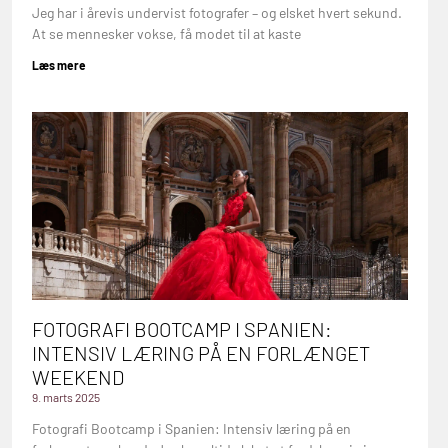
Jeg har i årevis undervist fotografer – og elsket hvert sekund.
At se mennesker vokse, få modet til at kaste
Læs mere
FOTOGRAFI BOOTCAMP I SPANIEN:
INTENSIV LÆRING PÅ EN FORLÆNGET
WEEKEND
9. marts 2025
Fotografi Bootcamp i Spanien: Intensiv læring på en