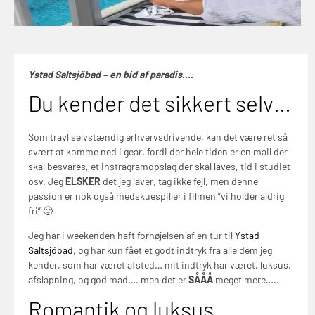
Ystad Saltsjöbad – en bid af paradis….
Du kender det sikkert selv…
Som travl selvstændig erhvervsdrivende, kan det være ret så
svært at komme ned i gear, fordi der hele tiden er en mail der
skal besvares, et instragramopslag der skal laves, tid i studiet
osv. Jeg
ELSKER
det jeg laver, tag ikke fejl, men denne
passion er nok også medskuespiller i filmen “vi holder aldrig
fri” 🙂
Jeg har i weekenden haft fornøjelsen af en tur til
Ystad
Saltsjöbad
, og har kun fået et godt indtryk fra alle dem jeg
kender, som har været afsted… mit indtryk har været, luksus,
afslapning, og god mad…. men det er
SÅÅÅ
meget mere…..
Romantik og luksus