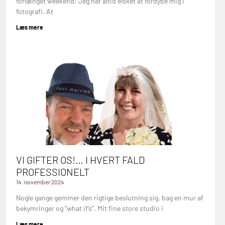
forlænget weekend: Jeg har altid elsket at fordybe mig i
fotografi. At
Læs mere
VI GIFTER OS!… I HVERT FALD
PROFESSIONELT
14. november 2024
Nogle gange gemmer den rigtige beslutning sig, bag en mur af
bekymringer og “what if’s”. Mit fine store studio i
Læs mere