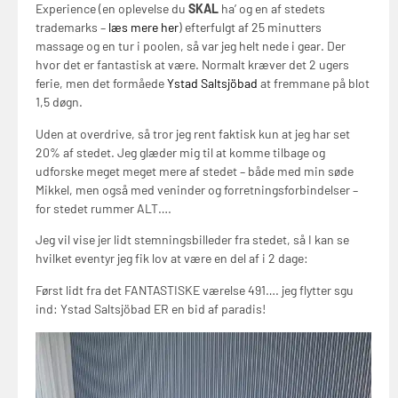
Experience (en oplevelse du
SKAL
ha’ og en af stedets
trademarks –
læs mere her
) efterfulgt af 25 minutters
massage og en tur i poolen, så var jeg helt nede i gear. Der
hvor det er fantastisk at være. Normalt kræver det 2 ugers
ferie, men det formåede
Ystad Saltsjöbad
at fremmane på blot
1,5 døgn.
Uden at overdrive, så tror jeg rent faktisk kun at jeg har set
20% af stedet. Jeg glæder mig til at komme tilbage og
udforske meget meget mere af stedet – både med min søde
Mikkel, men også med veninder og forretningsforbindelser –
for stedet rummer ALT….
Jeg vil vise jer lidt stemningsbilleder fra stedet, så I kan se
hvilket eventyr jeg fik lov at være en del af i 2 dage:
Først lidt fra det FANTASTISKE værelse 491…. jeg flytter sgu
ind: Ystad Saltsjöbad ER en bid af paradis!