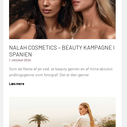
NALAH COSMETICS – BEAUTY KAMPAGNE I
SPANIEN
1. oktober 2024
Som de fleste af jer ved, er beauty genren en af mine absolut
yndlingsgenrer som fotograf. Det er den genrer
Læs mere