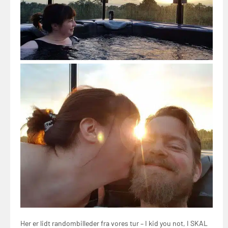
Her er lidt randombilleder fra vores tur – I kid you not, I SKAL