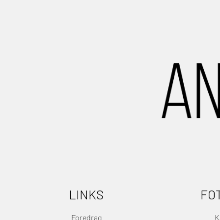
LINKS
FO
Foredrag
K