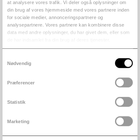
at analysere vores trafik. Vi deler også oplysninger om
din brug af vores hjemmeside med vores partnere inden
for sociale medier, annonceringspartnere og
analysepartnere. Vores partnere kan kombinere disse
data med andre oplysninger, du har givet dem, eller som
de har indsamlet fra din brug af deres tjenester.
BOOTCAMP DE FOTOGRAFÍA EN ESPAÑA:
APRENDIZAJE INTENSIVO DURANTE UN
Samtykkevalg
FIN DE SEMANA PROLONGADO
Nødvendig
9 de marzo de 2025
Bootcamp de fotografía en España: Aprendizaje intensivo
durante un fin de semana largo: Siempre me ha gustado
Præferencer
sumergirme en la fotografía. A
Leer más
Statistik
Marketing