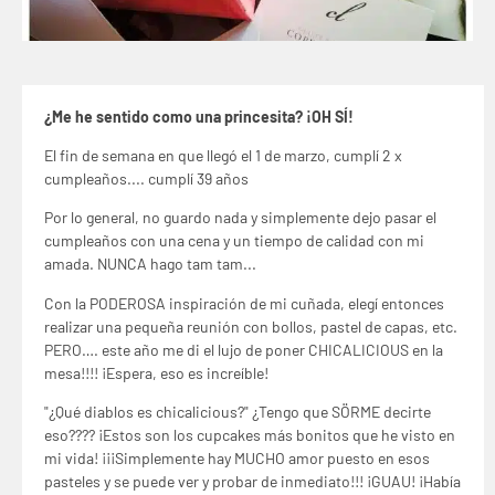
¿Me he sentido como una princesita? ¡OH SÍ!
El fin de semana en que llegó el 1 de marzo, cumplí 2 x
cumpleaños.... cumplí 39 años
Por lo general, no guardo nada y simplemente dejo pasar el
cumpleaños con una cena y un tiempo de calidad con mi
amada. NUNCA hago tam tam...
Con la PODEROSA inspiración de mi cuñada, elegí entonces
realizar una pequeña reunión con bollos, pastel de capas, etc.
PERO…. este año me di el lujo de poner CHICALICIOUS en la
mesa!!!! ¡Espera, eso es increíble!
"¿Qué diablos es chicalicious?" ¿Tengo que SÖRME decirte
eso???? ¡Estos son los cupcakes más bonitos que he visto en
mi vida! ¡¡¡Simplemente hay MUCHO amor puesto en esos
pasteles y se puede ver y probar de inmediato!!! ¡GUAU! ¡Había