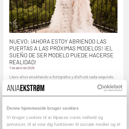
NUEVO: ¡AHORA ESTOY ABRIENDO LAS
PUERTAS A LAS PRÓXIMAS MODELOS! ¡EL
SUEÑO DE SER MODELO PUEDE HACERSE
REALIDAD!
7 de abril de 2025
Llevo años enseñando a fotógrafos y disfruté cada segundo.
Ver a la gente crecer, tener el coraje para lanzar...
Leer más
Denne hjemmeside bruger cookies
Vi bruger cookies til at tilpasse vores indhold og
annoncer, til at vise dig funktioner til sociale medier og til